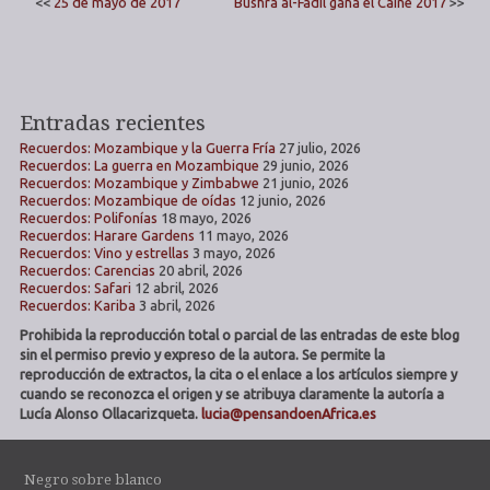
<<
25 de mayo de 2017
Bushra al-Fadil gana el Caine 2017
>>
Entradas recientes
Recuerdos: Mozambique y la Guerra Fría
27 julio, 2026
Recuerdos: La guerra en Mozambique
29 junio, 2026
Recuerdos: Mozambique y Zimbabwe
21 junio, 2026
Recuerdos: Mozambique de oídas
12 junio, 2026
Recuerdos: Polifonías
18 mayo, 2026
Recuerdos: Harare Gardens
11 mayo, 2026
Recuerdos: Vino y estrellas
3 mayo, 2026
Recuerdos: Carencias
20 abril, 2026
Recuerdos: Safari
12 abril, 2026
Recuerdos: Kariba
3 abril, 2026
Prohibida la reproducción total o parcial de las entradas de este blog
sin el permiso previo y expreso de la autora. Se permite la
reproducción de extractos, la cita o el enlace a los artículos siempre y
cuando se reconozca el origen y se atribuya claramente la autoría a
Lucía Alonso Ollacarizqueta.
lucia@pensandoenAfrica.es
Negro sobre blanco