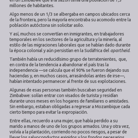
millones de habitantes.
Algo menos de un 1/3 se albergaba en campos ubicados cerca
de la frontera, pero la mayoría encontraba su acomodo entre la
población autóctona sin solicitar asilo.
Y así, muchos se convertían en inmigrantes, en trabajadores
temporales en los sectores de la agricultura y la minería, al
estilo de las migraciones laborales que se habían dado durante
la época colonial y aún persistían en la Sudáfrica del
apartheid
.
También había un reducidísimo grupo de terratenientes, que,
en contra de la tendencia a abandonar el país tras la
independencia —se calcula que el 90% se fueron dejando sus
haciendas y, en muchos casos, arrasándolas antes de irse—,
habían intentado permanecer al frente de sus explotaciones.
Algunas de esas personas también buscaban seguridad en
Zimbabwe: solían entrar con visados de turista y residían
durante unos meses en los hogares de familiares o amistades.
Sin embargo, estaban obligadas a regresar a Mozambique cada
cierto tiempo para evitar la expropiación.
Entre ellas, recuerdo a una mujer, que había perdido a su
marido a manos de uno de los grupos armados. Una y otra vez,
volvía a la plantación, corriendo no pocos riesgos, a pesar de
llevar los salvoconductos exigidos y los fondos necesarios