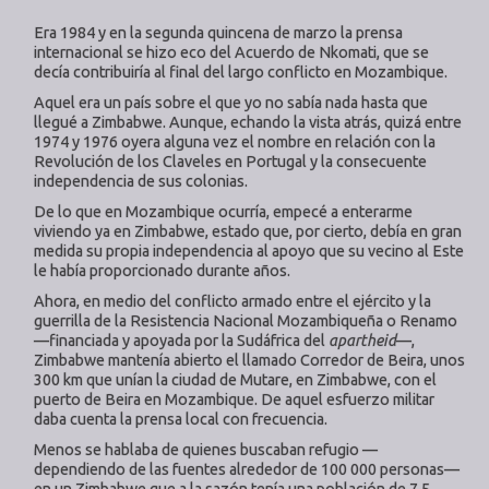
Era 1984 y en la segunda quincena de marzo la prensa
internacional se hizo eco del Acuerdo de Nkomati, que se
decía contribuiría al final del largo conflicto en Mozambique.
Aquel era un país sobre el que yo no sabía nada hasta que
llegué a Zimbabwe. Aunque, echando la vista atrás, quizá entre
1974 y 1976 oyera alguna vez el nombre en relación con la
Revolución de los Claveles en Portugal y la consecuente
independencia de sus colonias.
De lo que en Mozambique ocurría, empecé a enterarme
viviendo ya en Zimbabwe, estado que, por cierto, debía en gran
medida su propia independencia al apoyo que su vecino al Este
le había proporcionado durante años.
Ahora, en medio del conflicto armado entre el ejército y la
guerrilla de la Resistencia Nacional Mozambiqueña o Renamo
—financiada y apoyada por la Sudáfrica del
apartheid
—,
Zimbabwe mantenía abierto el llamado Corredor de Beira, unos
300 km que unían la ciudad de Mutare, en Zimbabwe, con el
puerto de Beira en Mozambique. De aquel esfuerzo militar
daba cuenta la prensa local con frecuencia.
Menos se hablaba de quienes buscaban refugio —
dependiendo de las fuentes alrededor de 100 000 personas—
en un Zimbabwe que a la sazón tenía una población de 7,5