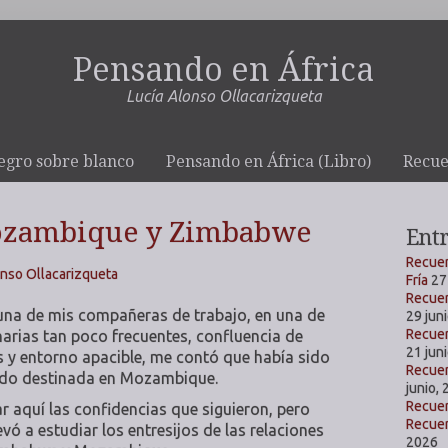
Pensando en África
Lucía Alonso Ollacarizqueta
egro sobre blanco
Pensando en África (Libro)
Recue
ozambique y Zimbabwe
Entr
Recuer
onso Ollacarizqueta
Fría
27
Recuer
una de mis compañeras de trabajo, en una de
29 jun
Recue
narias tan poco frecuentes, confluencia de
21 jun
 y entorno apacible, me contó que había sido
Recue
tado destinada en Mozambique.
junio,
Recuer
r aquí las confidencias que siguieron, pero
Recuer
vó a estudiar los entresijos de las relaciones
2026