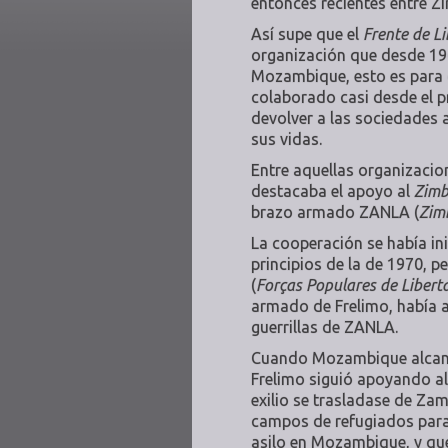
entonces recientes entre 
Así supe que el
Frente de L
organización que desde 19
Mozambique, esto es para 
colaborado casi desde el 
devolver a las sociedades a
sus vidas.
Entre aquellas organizacion
destacaba el apoyo al
Zimb
brazo armado ZANLA (
Zim
La cooperación se había ini
principios de la de 1970, 
(
Forças Populares de Liber
armado de Frelimo, había a
guerrillas de ZANLA.
Cuando Mozambique alcanzó
Frelimo siguió apoyando al
exilio se trasladase de Z
campos de refugiados par
asilo en Mozambique, y que