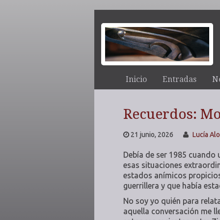
Inicio
Entradas
N
Recuerdos: M
21 junio, 2026
Lucía Al
Debía de ser 1985 cuando 
esas situaciones extraordi
estados anímicos propicios
guerrillera y que había es
No soy yo quién para relata
aquella conversación me lle