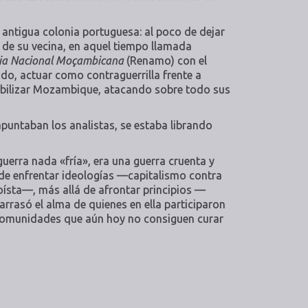
a antigua colonia portuguesa: al poco de dejar
to de su vecina, en aquel tiempo llamada
cia Nacional Moçambicana
(Renamo) con el
ado, actuar como contraguerrilla frente a
abilizar Mozambique, atacando sobre todo sus
apuntaban los analistas, se estaba librando
 guerra nada «fría», era una guerra cruenta y
de enfrentar ideologías —capitalismo contra
ísta—, más allá de afrontar principios —
rrasó el alma de quienes en ella participaron
a comunidades que aún hoy no consiguen curar