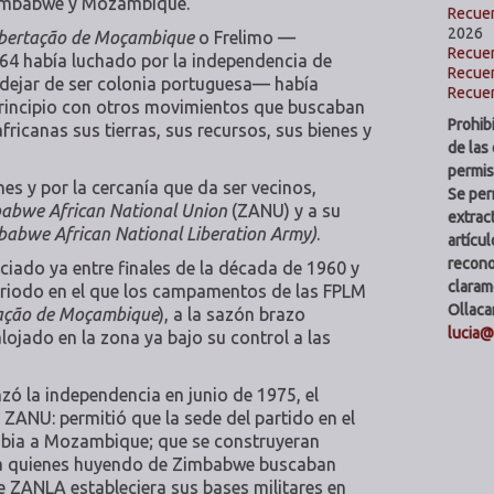
Zimbabwe y Mozambique.
Recuer
2026
ibertação de Moçambique
o Frelimo —
Recuer
64 había luchado por la independencia de
Recuer
dejar de ser colonia portuguesa— había
Recuer
principio con otros movimientos que buscaban
Prohib
fricanas sus tierras, sus recursos, sus bienes y
de las
permis
es y por la cercanía que da ser vecinos,
Se per
abwe African National Union
(ZANU) y a su
extract
babwe African National Liberation Army)
.
artícu
recono
ciado ya entre finales de la década de 1960 y
claram
periodo en el que los campamentos de las FPLM
Ollaca
tação de Moçambique
), a la sazón brazo
lucia
lojado en la zona ya bajo su control a las
 la independencia en junio de 1975, el
 ZANU: permitió que la sede del partido en el
ambia a Mozambique; que se construyeran
a quienes huyendo de Zimbabwe buscaban
 ZANLA estableciera sus bases militares en