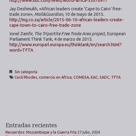
http://www.bbc.com/news/world-africa-33076917
Jay Deshmukh, «African leaders create ‘Cape to Cairo’ free-
trade zone»,
Mail&Guardian
, 10 de mayo de 2015.
http://mg.co.za/article/2015-06-10-african-leaders-create-
cape-town-to-cairo-free-trade-zone
Ionel Zamfir,
The Tripartite Free Trade Area project
, European
Parliament Think Tank, 4 de marzo de 2015.
http://www.europarl.europa.eu/thinktank/en/search.html?
word=TFTA
Sin categoría
Cecil Rhodes
,
comercio en Africa
,
COMESA
,
EAC
,
SADC
,
TFTA
Entradas recientes
Recuerdos: Mozambique y la Guerra Fría
27 julio, 2026