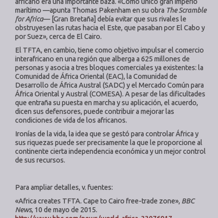
africano era una importante baza. «Como único gran imperio
marítimo —apunta Thomas Pakenham en su obra
The Scramble
for Africa
— [Gran Bretaña] debía evitar que sus rivales le
obstruyesen las rutas hacia el Este, que pasaban por El Cabo y
por Suez», cerca de El Cairo.
El TFTA, en cambio, tiene como objetivo impulsar el comercio
interafricano en una región que alberga a 625 millones de
personas y asocia a tres bloques comerciales ya existentes: la
Comunidad de África Oriental (EAC), la Comunidad de
Desarrollo de África Austral (SADC) y el Mercado Común para
África Oriental y Austral (COMESA). A pesar de las dificultades
que entraña su puesta en marcha y su aplicación, el acuerdo,
dicen sus defensores, puede contribuir a mejorar las
condiciones de vida de los africanos.
Ironías de la vida, la idea que se gestó para controlar África y
sus riquezas puede ser precisamente la que le proporcione al
continente cierta independencia económica y un mejor control
de sus recursos.
Para ampliar detalles, v. fuentes:
«Africa creates TFTA. Cape to Cairo free-trade zone»,
BBC
News
, 10 de mayo de 2015.