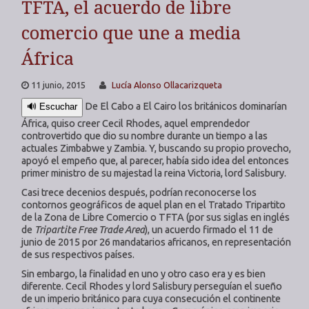
TFTA, el acuerdo de libre
comercio que une a media
África
11 junio, 2015
Lucía Alonso Ollacarizqueta
De El Cabo a El Cairo los británicos dominarían
🔊 Escuchar
África, quiso creer Cecil Rhodes, aquel emprendedor
controvertido que dio su nombre durante un tiempo a las
actuales Zimbabwe y Zambia. Y, buscando su propio provecho,
apoyó el empeño que, al parecer, había sido idea del entonces
primer ministro de su majestad la reina Victoria, lord Salisbury.
Casi trece decenios después, podrían reconocerse los
contornos geográficos de aquel plan en el Tratado Tripartito
de la Zona de Libre Comercio o TFTA (por sus siglas en inglés
de
Tripartite Free Trade Area
), un acuerdo firmado el 11 de
junio de 2015 por 26 mandatarios africanos, en representación
de sus respectivos países.
Sin embargo, la finalidad en uno y otro caso era y es bien
diferente. Cecil Rhodes y lord Salisbury perseguían el sueño
de un imperio británico para cuya consecución el continente