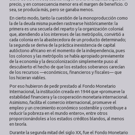
precio, y en consecuencia menor era el margen de beneficio. O
sea, se producía más, pero se ganaba menos.
En cierto modo, tanto la cuestión de la monoproducción como
la de la deuda misma pueden rastrearse históricamente: la
primera es una secuela del reparto y la organización colonial
que, atendiendo a los intereses de las metrópolis, convirtió a
cada colonia en la abastecedora de un producto determinado;
la segunda se deriva de la práctica inexistencia de capital
autóctono africano en el momento de la independencia, pues
los colonos y las metrópolis se había apropiado previamente
de la economía y la descolonización simplemente puso al
descubierto el hecho de que los estados soberanos carecían
de los recursos —económicos, financieros y fiscales— que
los hicieran viables.
Por eso hubieron de pedir prestado al Fondo Monetario
Internacional, la institución creada en 1944 que «promueve la
estabilidad financiera y la cooperación monetaria internacional.
Asimismo, facilita el comercio internacional, promueve el
empleo y un crecimiento económico sostenible y contribuye a
reducir la pobreza en el mundo entero», entre otros
proporcionándoles a los estados créditos blandos, al menos
en teoría.
Durante la segunda mitad del siglo XX, fue el Fondo Monetario