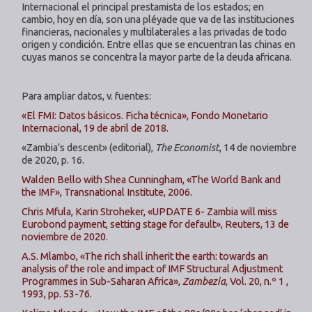
Internacional el principal prestamista de los estados; en
cambio, hoy en día, son una pléyade que va de las instituciones
financieras, nacionales y multilaterales a las privadas de todo
origen y condición. Entre ellas que se encuentran las chinas en
cuyas manos se concentra la mayor parte de la deuda africana.
Para ampliar datos, v. fuentes:
«El FMI: Datos básicos. Ficha técnica», Fondo Monetario
Internacional, 19 de abril de 2018.
«Zambia’s descent» (editorial),
The Economist
, 14 de noviembre
de 2020, p. 16.
Walden Bello with Shea Cunningham, «The World Bank and
the IMF», Transnational Institute, 2006.
Chris Mfula, Karin Stroheker, «UPDATE 6- Zambia will miss
Eurobond payment, setting stage for default», Reuters, 13 de
noviembre de 2020.
A.S. Mlambo, «The rich shall inherit the earth: towards an
analysis of the role and impact of IMF Structural Adjustment
Programmes in Sub-Saharan Africa»,
Zambezia
, Vol. 20, n.º 1 ,
1993, pp. 53-76.