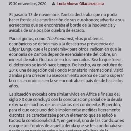
30 noviembre, 2020
Lucía Alonso Ollacarizqueta
El pasado 13 de noviembre, Zambia declaraba que no podía
hacer frente a la amortización de sus eurobonos; advertía a sus
acreedores que se encontraba al borde de la insolvencia y
avisaba de una posible quiebra de estado.
Para algunos, como
The Economist
, «los problemas
económicos se deben más a la desastrosa presidencia de
Edgar Lungu que a la pandemia»; para otros, radican en que la
economía de Zambia depende esencialmente del cobre, un
mineral de valor fluctuante en los mercados. Sea lo que fuere,
el deterioro se inició hace tiempo. De hecho, ya en octubre de
2016 una delegación del Fondo Monetario Internacional visitó
Zambia para ofrecer su asesoramiento acerca de como superar
la crisis económica en la se encontraba el país desde hacía dos
años.
La situación evocaba otra similar vivida en África a finales del
siglo XX que concluyó con la condonación parcial de la deuda
externa de muchos de los estados del continente. El perdón,
para el que cada uno debía implementar medidas ligeramente
distintas, se caracterizaba por un elemento que se aplicó a
todos: la condicionalidad. Y, en general, una de las condiciones
era que los fondos de aquella deuda que se les condonaba se
destinasen precisamente a los sectores públicos de la