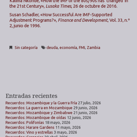
Kalima Nkonde, «How the IMF of the 80s/90s has ‘changed’ in
the 21st Century»,
Lusaka Times
, 26 de octubre de 2016.
Susan Schadler, «How Successful Are IMF-Supported
Adjustment Programs?»,
Finance and Development
, Vol. 33, n.º
2, junio de 1996.
Sin categoría
deuda
,
economía
,
FMI
,
Zambia
Entradas recientes
Recuerdos: Mozambique y la Guerra Fría
27 julio, 2026
Recuerdos: La guerra en Mozambique
29 junio, 2026
Recuerdos: Mozambique y Zimbabwe
21 junio, 2026
Recuerdos: Mozambique de oídas
12 junio, 2026
Recuerdos: Polifonías
18 mayo, 2026
Recuerdos: Harare Gardens
11 mayo, 2026
Recuerdos: Vino y estrellas
3 mayo, 2026
Recuerdos: Carencias
20 abril, 2026